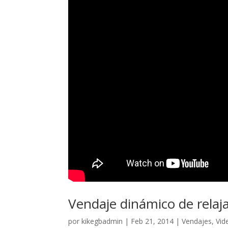
Vendaje dinámico de relajac
por
kikegbadmin
|
Feb 21, 2014
|
Vendajes
,
Vid