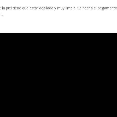
: la piel tiene que estar depilada y muy limpia. Se hecha el pegamento
...