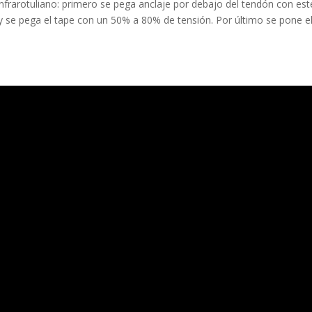
nfrarotuliano: primero se pega anclaje por debajo del tendón con est
y se pega el tape con un 50% a 80% de tensión. Por último se pone e