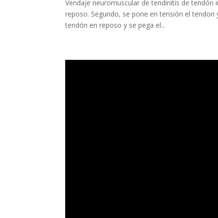
Vendaje neuromuscular de tendinitis de tendón i
reposo. Segundo, se pone en tensión el tendon 
tendón en reposo y se pega el...