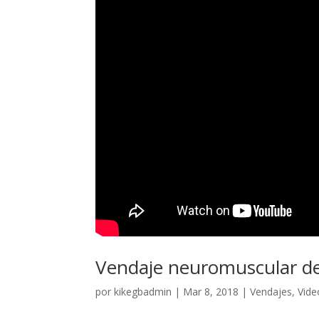
Vendaje neuromuscular de 
por
kikegbadmin
|
Mar 8, 2018
|
Vendajes
,
Vide