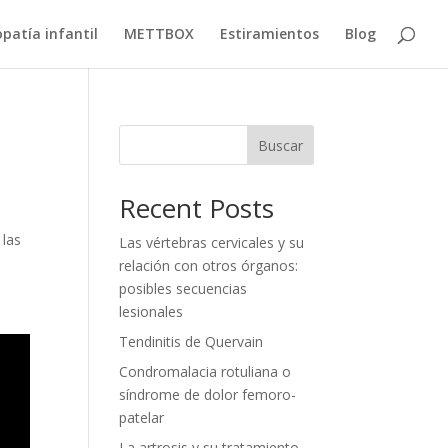
patía infantil
METTBOX
Estiramientos
Blog
Buscar
Recent Posts
 las
Las vértebras cervicales y su
relación con otros órganos:
posibles secuencias
lesionales
Tendinitis de Quervain
Condromalacia rotuliana o
síndrome de dolor femoro-
patelar
La artrosis y su tratamiento