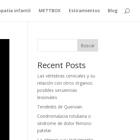
patía infantil
METTBOX
Estiramientos
Blog
Buscar
Recent Posts
Las vértebras cervicales y su
relación con otros órganos:
posibles secuencias
lesionales
Tendinitis de Quervain
Condromalacia rotuliana o
síndrome de dolor femoro-
patelar
La artrosis y su tratamiento