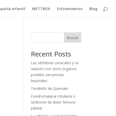
patía infantil
METTBOX
Estiramientos
Blog
Buscar
Recent Posts
Las vértebras cervicales y su
relación con otros órganos:
posibles secuencias
lesionales
Tendinitis de Quervain
Condromalacia rotuliana o
síndrome de dolor femoro-
patelar
La artrosis y su tratamiento