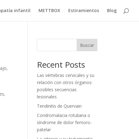
patía infantil
METTBOX
Estiramientos
Blog
Buscar
Recent Posts
ajo,
Las vértebras cervicales y su
relación con otros órganos:
posibles secuencias
es,
lesionales
Tendinitis de Quervain
Condromalacia rotuliana o
síndrome de dolor femoro-
patelar
La artrosis y su tratamiento