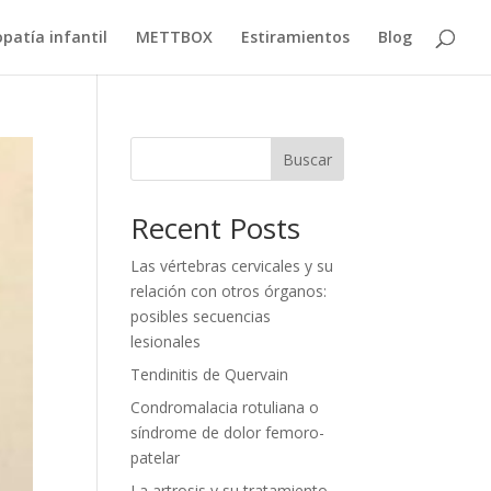
patía infantil
METTBOX
Estiramientos
Blog
Buscar
Recent Posts
Las vértebras cervicales y su
relación con otros órganos:
posibles secuencias
lesionales
Tendinitis de Quervain
Condromalacia rotuliana o
síndrome de dolor femoro-
patelar
La artrosis y su tratamiento