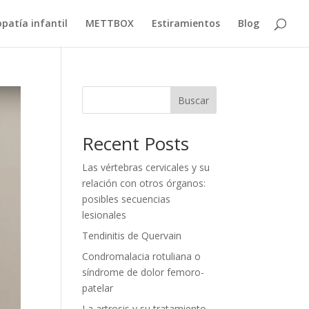
patía infantil
METTBOX
Estiramientos
Blog
Buscar
Recent Posts
Las vértebras cervicales y su
relación con otros órganos:
posibles secuencias
lesionales
Tendinitis de Quervain
Condromalacia rotuliana o
síndrome de dolor femoro-
patelar
La artrosis y su tratamiento